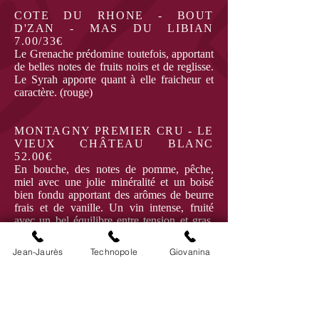
COTE DU RHONE - BOUT
D'ZAN - MAS DU LIBIAN
7.00/33€
Le Grenache prédomine toutefois, apportant
de belles notes de fruits noirs et de reglisse.
Le Syrah apporte quant à elle fraicheur et
caractère. (rouge)
MONTAGNY PREMIER CRU - LE
VIEUX CHÂTEAU BLANC
52.00€
En bouche, des notes de pomme, pêche,
miel avec une jolie minéralité et un boisé
bien fondu apportant des arômes de beurre
frais et de vanille. Un vin intense, fruité
avec un bel équilibre entre tension et gras.
(blanc)
Jean-Jaurès
Technopole
Giovanina
CROZES-HERMITAGE AOP -
DOMAINE POCHON - VALLEE
DU RHÔNE 7.90/34.00€
Nez très net avec des arômes de mûre et des
notes de violette. Mi- corsé avec une acidité