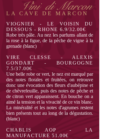
Vini di Marcon
LA CAVE DE MARCON
VIOGNIER - LE VOISIN DU
DESSOUS - RHONE 6.9/32.00€
Robe très pâle. Au nez les parfums allant de
la rose à la figue, de la pêche de vigne à la
grenade (blanc)
VIRE CLESSE - ALEXIS
GONDART - BOURGOGNE
7.5/37.00€
Une belle robe or vert, le nez est marqué par
des notes florales et fruitées, on retrouve
donc une évocation des fleurs d'aubépine et
de chèvrefeuille, puis des notes de pêche et
de citron vert apparaissent. En bouche on a
aimé la tension et la vivacité de ce vin blanc.
La minéralité et les notes d'agrumes restent
bien présents tout au long de la dégustation.
(blanc)
CHABLIS AOP - LA
MANUFACTURE 51.00€